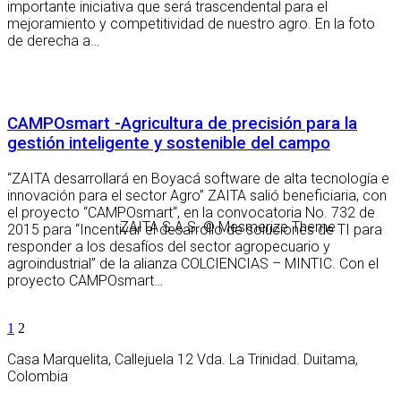
importante iniciativa que será trascendental para el
mejoramiento y competitividad de nuestro agro. En la foto
de derecha a…
Leer más
CAMPOsmart -Agricultura de precisión para la
gestión inteligente y sostenible del campo
“ZAITA desarrollará en Boyacá software de alta tecnología e
innovación para el sector Agro” ZAITA salió beneficiaria, con
el proyecto “CAMPOsmart“, en la convocatoria No. 732 de
2015 para “Incentivar el desarrollo de soluciones de TI para
responder a los desafíos del sector agropecuario y
agroindustrial” de la alianza COLCIENCIAS – MINTIC. Con el
proyecto CAMPOsmart…
Leer más
Navegación
Página
Página
1
2
de
Casa Marquelita, Callejuela 12 Vda. La Trinidad. Duitama,
Colombia
entradas